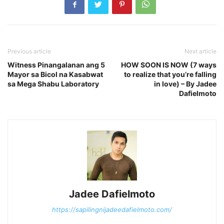
Previous article
Next article
Witness Pinangalanan ang 5
HOW SOON IS NOW (7 ways
Mayor sa Bicol na Kasabwat
to realize that you’re falling
sa Mega Shabu Laboratory
in love) – By Jadee
Dafielmoto
Jadee Dafielmoto
https://sapilingnijadeedafielmoto.com/