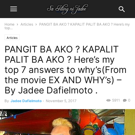
Home
Articles
PANGIT BA AKO ? KAPALIT PALIT BA AKO ? Here’s my
top...
Articles
PANGIT BA AKO ? KAPALIT
PALIT BA AKO ? Here’s my
top 7 answers to why’s(From
the movie EX AND WHY’s) –
By Jadee Dafielmoto .
5911
0
By
Jadee Dafielmoto
-
November 5, 2017